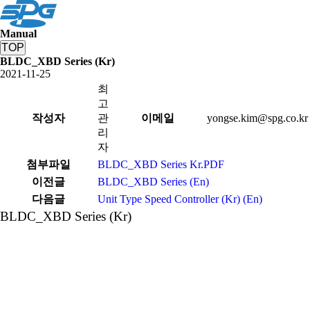
Manual
TOP
BLDC_XBD Series (Kr)
2021-11-25
최
고
작성자
관
이메일
yongse.kim@spg.co.kr
리
자
첨부파일
BLDC_XBD Series Kr.PDF
이전글
BLDC_XBD Series (En)
다음글
Unit Type Speed Controller (Kr) (En)
BLDC_XBD Series (Kr)