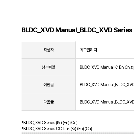
BLDC_XVD Manual_BLDC_XVD Series (K
작성자
최고관리자
첨부파일
BLDC_XVD Manual Kr En Cn.zi
이전글
BLDC_XVD Manual_BLDC_XVD Se
다음글
BLDC_XVD Manual_BLDC_XVD Ser
*BLDC_XVD Series (Kr) (En) (Cn)
*BLDC_XVD Series CC Link (Kr) (En) (Cn)