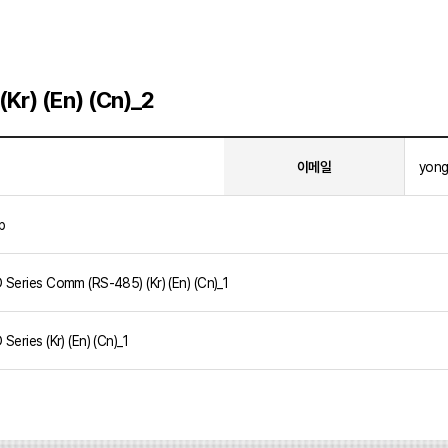
r) (En) (Cn)_2
이메일
yong
p
ries Comm (RS-485) (Kr) (En) (Cn)_1
ies (Kr) (En) (Cn)_1